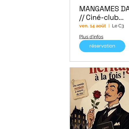
MANGAMES D
// Ciné-club
Ghibli "Mon
ven. 14 août
Le C3
voisin Totoro"
Plus d'infos
réservation