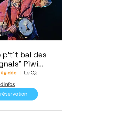
 p'tit bal des
gnals" Piwi
man
 09 déc.
Le C3
d'infos
réservation