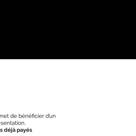
met de bénéficier d’un
ésentation.
ts déjà payés