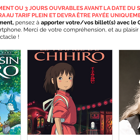
MENT OU 3 JOURS OUVRABLES AVANT LA DATE DU 
AU TARIF PLEIN ET DEVRA ÊTRE PAYÉE UNIQUEM
ment,
pensez à
apporter votre/vos billet(s) avec le
rtphone. Merci de votre compréhension, et au plaisir 
ctacle !