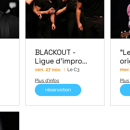
BLACKOUT -
"Le
Ligue d'impro
ori
professionnelle
Le
ven. 27 nov.
Le C3
mer.
Plus d'infos
Plus 
réservation