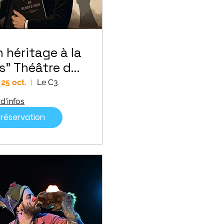
 héritage à la
is" Théâtre du
-ME-DI //
 25 oct.
Le C3
MANCHE
d'infos
réservation