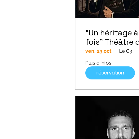
"Un héritage à
fois" Théâtre 
SA-ME-DI //
ven. 23 oct.
Le C3
VENDREDI
Plus d'infos
réservation