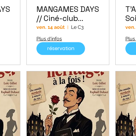
AYS
MANGAMES DAYS
T'
// Ciné-club
So
Ghibli "Le voyage
cl
ven. 14 août
Le C3
ven.
de Chihiro"
Plus d'infos
Plus 
réservation