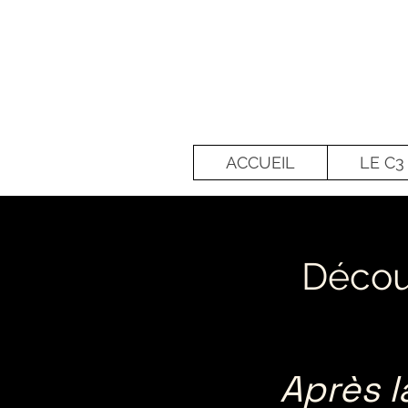
ACCUEIL
LE C3
Découv
Après l