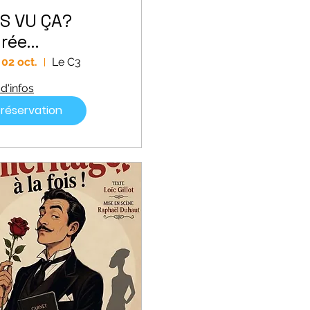
AS VU ÇA?
irée
ownesque 2
 02 oct.
Le C3
d'infos
réservation