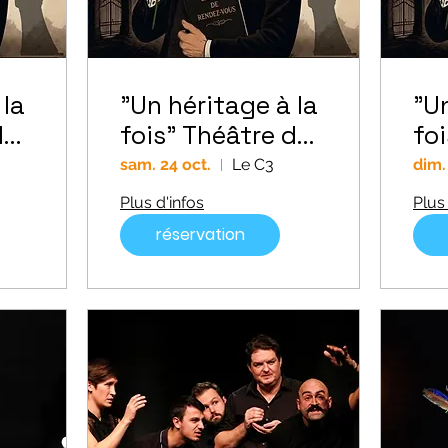
 la
"Un héritage à la
"Un
du
fois" Théâtre du
fo
SA-ME-DI //
SA
sam. 24 oct.
Le C3
dim.
SAMEDI
DI
Plus d'infos
Plus 
réservation