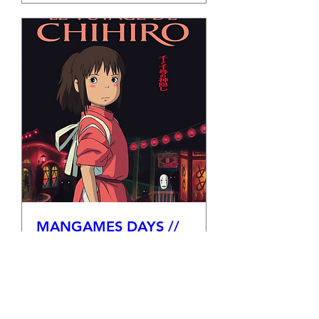
MANGAMES DAYS //
Ciné-club Ghibli "Le
voyage de Chihiro"
ven. 14 août
Plus d'infos