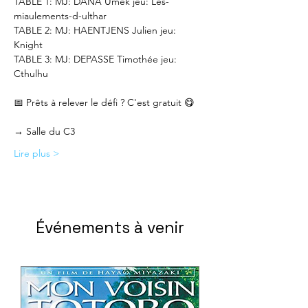
TABLE 1: MJ: DANA Umek jeu: Les-
miaulements-d-ulthar 
TABLE 2: MJ: HAENTJENS Julien jeu: 
Knight 
TABLE 3: MJ: DEPASSE Timothée jeu: 
Cthulhu  
📅 Prêts à relever le défi ? C'est gratuit 😋
→ Salle du C3
Lire plus >
Événements à venir