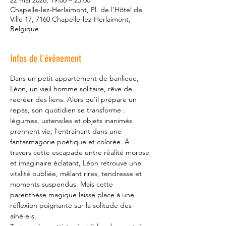
22 mai 2026, 19:00 – 23:00
Chapelle-lez-Herlaimont, Pl. de l'Hôtel de
Ville 17, 7160 Chapelle-lez-Herlaimont,
Belgique
Infos de l'événement
Dans un petit appartement de banlieue, 
Léon, un vieil homme solitaire, rêve de 
recréer des liens. Alors qu’il prépare un 
repas, son quotidien se transforme : 
légumes, ustensiles et objets inanimés 
prennent vie, l’entraînant dans une 
fantasmagorie poétique et colorée. À 
travers cette escapade entre réalité morose 
et imaginaire éclatant, Léon retrouve une 
vitalité oubliée, mêlant rires, tendresse et 
moments suspendus. Mais cette 
parenthèse magique laisse place à une 
réflexion poignante sur la solitude des 
aîné·e·s.