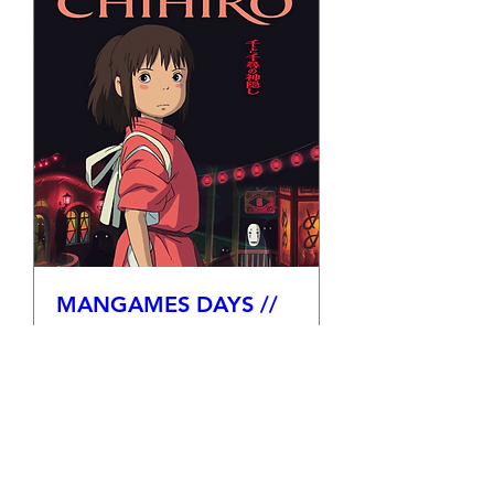
MANGAMES DAYS //
Ciné-club Ghibli "Le
voyage de Chihiro"
ven. 14 août
Plus d'infos