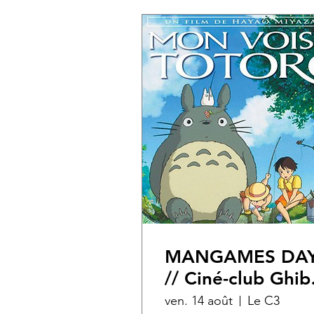
MANGAMES DA
// Ciné-club Ghibl
"Mon voisin
ven. 14 août
Le C3