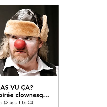
'AS VU ÇA?
oirée clownesque
n. 02 oct.
Le C3