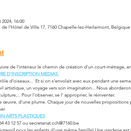
t 2024, 16:00
. de l'Hôtel de Ville 17, 7160 Chapelle-lez-Herlaimont, Belgique
nt
vivre de l'intérieur le chemin de création d'un court-métrage, en
RE D'INSCRIPTION MEDIAS 
rôle d'oiseaux...  Et si on s'envolait avec eux pendant une sem
l artistique, un voyage vers son imagination... Nous aborderons
ulpture,... Pour l'observer, se l' approprier, le réinventer.
une œuvre, d'une plume. Chaque jour de nouvelles propositions 
er.
ON ARTS PLASTIQUES
 064 43 12 57 ou secretariat.cch@7160.be
dégressif pour les enfants d'une même famille) Une garderie est