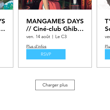
YS
MANGAMES DAYS
T
i
// Ciné-club Ghibli
S
"Le voyage de
2
ven. 14 août
Le C3
ve
Chihiro"
Plus d'infos
Plu
RSVP
Charger plus