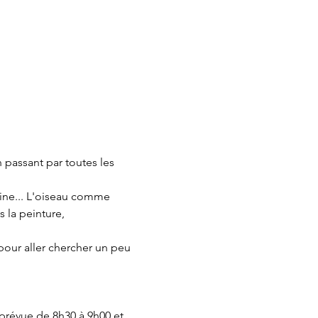
 passant par toutes les 
aine... L'oiseau comme 
 la peinture, 
pour aller chercher un peu 
 prévue de 8h30 à 9h00 et 