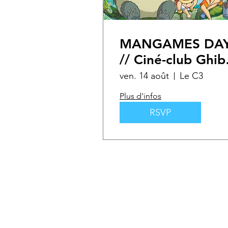
MANGAMES DA
// Ciné-club Ghibl
"Mon voisin
ven. 14 août
Le C3
Totoro"
Plus d'infos
RSVP