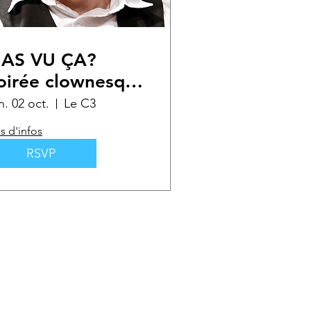
'AS VU ÇA?
oirée clownesque
n. 02 oct.
Le C3
s d'infos
RSVP