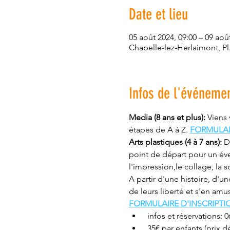
Date et lieu
05 août 2024, 09:00 – 09 aoû
Chapelle-lez-Herlaimont, Pl
Infos de l'événeme
Media (8 ans et plus): 
Viens 
étapes de A à Z. 
FORMULAI
Arts plastiques (4 à 7 ans): 
D
point de départ pour un évei
l'impression,le collage, la sc
A partir d'une histoire, d'
de leurs liberté et s'en amus
FORMULAIRE D'INSCRIPTI
 infos et réservations:
 35€ par enfants (prix 