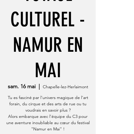
CULTUREL -
NAMUR EN
MAI
sam. 16 mai
  |  
Chapelle-lez-Herlaimont
Tu es fasciné par l’univers magique de l’art
forain, du cirque et des arts de rue ou tu
voudrais en savoir plus ?
Alors embarque avec l'équipe du C3 pour
une aventure inoubliable au cœur du festival