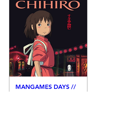
MANGAMES DAYS //
Ciné-club Ghibli "Le
voyage de Chihiro"
ven. 14 août
Plus d'infos